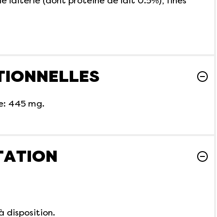
de laiterie (dont protéine de lait 0.5%), fines
TIONNELLES
ne: 445 mg.
TATION
à disposition.